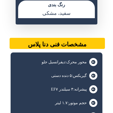
رنگ بندی
سفید، مشکی
مشخصات فنی دنا پلاس
محور محرک:دیفرانسیل جلو
گیربکس:۵ دنده دستی
پیشرانه:۴ سیلندر EF۷
حجم موتور:۱.۷ لیتر