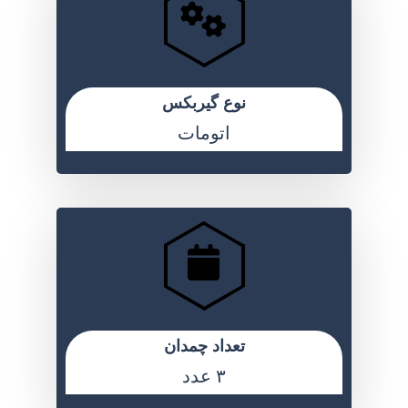
نوع گیربکس
اتومات
تعداد چمدان
۳ عدد