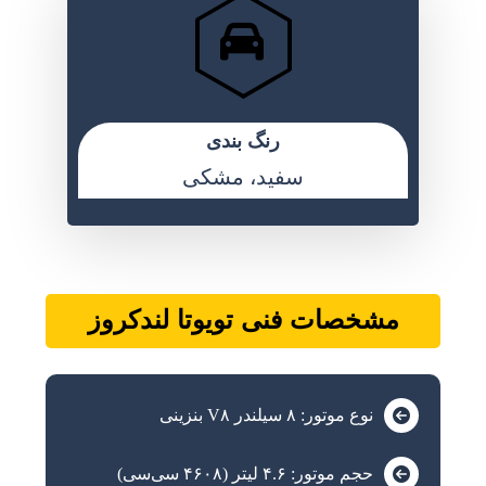
رنگ بندی
سفید، مشکی
مشخصات فنی تویوتا لندکروز
نوع موتور: ۸ سیلندر V۸ بنزینی
حجم موتور: ۴.۶ لیتر (۴۶۰۸ سی‌سی)