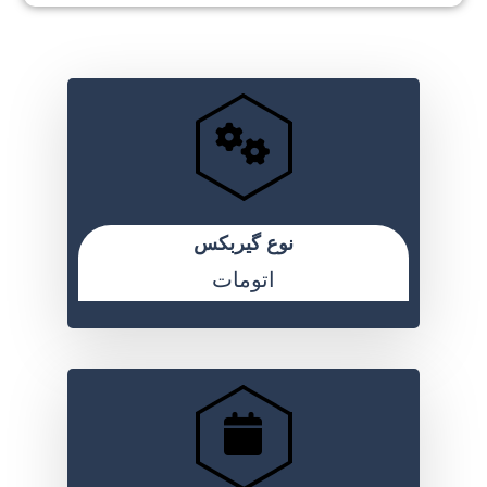
نوع گیربکس
اتومات