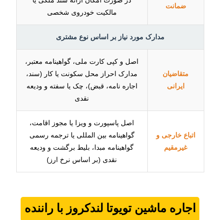
در صورت امکان ارائه سند ملکی یا
ضمانت
مالکیت خودروی شخصی
مدارک مورد نیاز بر اساس نوع مشتری
اصل و کپی کارت ملی، گواهینامه معتبر،
متقاضیان
مدارک احراز محل سکونت یا کار (سند،
ایرانی
اجاره نامه، قبض)، چک یا سفته و ودیعه
نقدی
اصل پاسپورت و ویزا یا مجوز اقامت،
اتباع خارجی و
گواهینامه بین المللی یا ترجمه رسمی
غیرمقیم
گواهینامه مبدا، بلیط برگشت و ودیعه
نقدی (بر اساس نرخ ارز)
اجاره ماشین
تویوتا لندکروز
با راننده