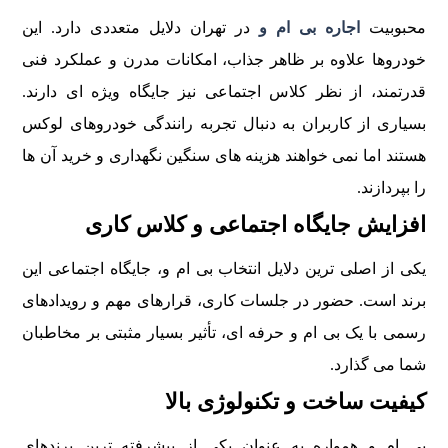
محبوبيت
اجاره بی ام و
در تهران دلايل متعددی دارد. اين
خودروها علاوه بر ظاهر جذاب، امکانات مدرن و عملکرد فنی
قدرتمند، از نظر کلاس اجتماعی نيز جايگاه ويژه ای دارند.
بسياری از کاربران به دنبال تجربه رانندگی خودروهای لوکس
هستند اما نمی خواهند هزينه های سنگين نگهداری و خريد آن ها
را بپردازند.
افزايش جايگاه اجتماعی و کلاس کاری
يکی از اصلی ترين دلايل انتخاب بی ام و، جايگاه اجتماعی اين
برند است. حضور در جلسات کاری، قرارهای مهم و رويدادهای
رسمی با يک بی ام و حرفه ای، تأثير بسيار مثبتی بر مخاطبان
شما می گذارد.
کيفيت ساخت و تکنولوژی بالا
بی ام و همواره به عنوان يکی از پيشرفته ترين برندهای