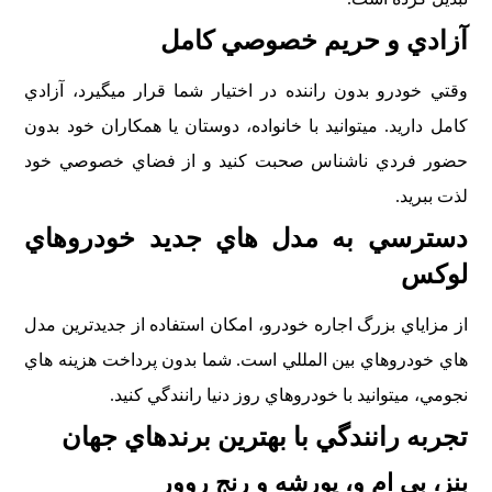
آزادي و حريم خصوصي کامل
وقتي خودرو بدون راننده در اختيار شما قرار ميگيرد، آزادي
کامل داريد. ميتوانيد با خانواده، دوستان يا همکاران خود بدون
حضور فردي ناشناس صحبت کنيد و از فضاي خصوصي خود
لذت ببريد.
دسترسي به مدل هاي جديد خودروهاي
لوکس
از مزاياي بزرگ اجاره خودرو، امکان استفاده از جديدترين مدل
هاي خودروهاي بين المللي است. شما بدون پرداخت هزينه هاي
نجومي، ميتوانيد با خودروهاي روز دنيا رانندگي کنيد.
تجربه رانندگي با بهترين برندهاي جهان
بنز، بي ام و، پورشه و رنج روور