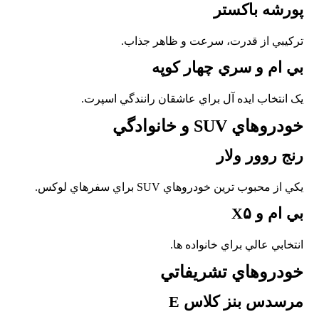
پورشه باکستر
ترکيبي از قدرت، سرعت و ظاهر جذاب.
بي ام و سري چهار کوپه
يک انتخاب ايده آل براي عاشقان رانندگي اسپرت.
خودروهاي SUV و خانوادگي
رنج روور ولار
يکي از محبوب ترين خودروهاي SUV براي سفرهاي لوکس.
بي ام و X۵
انتخابي عالي براي خانواده ها.
خودروهاي تشريفاتي
مرسدس بنز کلاس E