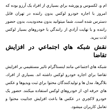
ام و، لکسوس و پورشه براي بسياري از افراد يک آرزو بوده که
امروز با اجاره خودرو لوکس بدون راننده در تهران قابل
دسترس شده است. شما ميتوانيد بدون محدوديت، بدون حضور
راننده و با نهايت آزادي از رانندگي با خودروهاي بسيار لوکس
لذت ببريد.
نقش شبکه هاي اجتماعي در افزايش
تقاضا
شبکه هاي اجتماعي مانند اينستاگرام تاثير مستقيمي بر افزايش
تقاضا براي اجاره خودرو لوکس داشته اند. بسياري از افراد،
بلاگرها، مدل ها و توليدکنندگان محتوا براي ثبت ويديوها و عکس
هاي حرفه اي، از خودروهاي لوکس استفاده ميکنند. حضور يک
خودرو لاکچري در عکس ها باعث افزايش جذابيت محتوا و
تعامل کاربران ميشود.