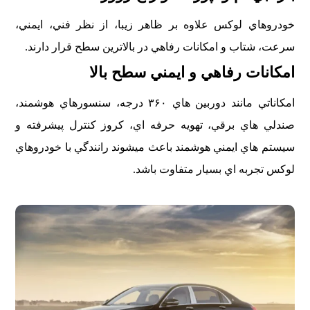
خودروهاي لوکس علاوه بر ظاهر زيبا، از نظر فني، ايمني،
سرعت، شتاب و امکانات رفاهي در بالاترين سطح قرار دارند.
امکانات رفاهي و ايمني سطح بالا
امکاناتي مانند دوربين هاي ۳۶۰ درجه، سنسورهاي هوشمند،
صندلي هاي برقي، تهويه حرفه اي، کروز کنترل پيشرفته و
سيستم هاي ايمني هوشمند باعث ميشوند رانندگي با خودروهاي
لوکس تجربه اي بسيار متفاوت باشد.