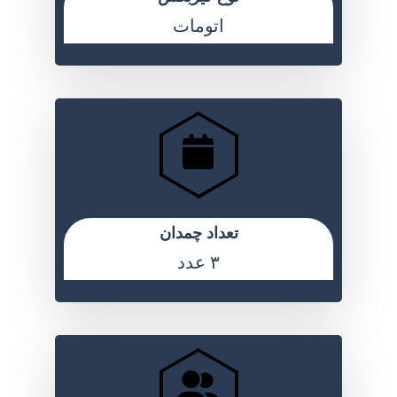
اتومات
تعداد چمدان
۳ عدد